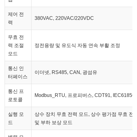
제어 전
380VAC, 220VAC/220VDC
력
무효 전
력 조절
정전용량 및 유도식 자동 연속 부활 조정
모드
통신 인
이더넷, RS485, CAN, 광섬유
터페이스
통신 프
Modbus_RTU, 프로피버스, CDT91, IEC61850- 
로토콜
실행 모
상수 장치 무효 전력 모드, 상수 평가점 무효 전력
드
및 부하 보상 모드