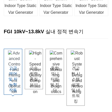
FGI 10kV~13.8kV 실내 정적 변속기
고급
고속
종합
견고
제어
전력
모니
한 시
및 지
품질
터링
스템
능형
보상
및 진
설계
작동
단
및 네
트워
킹