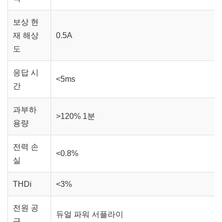
보상 현
재 해상
0.5A
도
응답 시
<5ms
간
과부하
>120% 1분
용량
전력 손
<0.8%
실
THDi
<3%
전원 공
듀얼 파워 서플라이
급