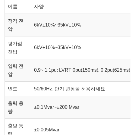
이름
사양
정격 전
6kV±10%~35kV±10%
압
평가점
6kV±10%~35kV±10%
전압
입력 전
0.9~ 1.1pu; LVRT 0pu(150ms), 0.2pu(625ms)
압
빈도
50/60Hz; 단기 변동을 허용하세요
출력 용
±0.1Mvar~±200 Mvar
량
출발 동
±0.005Mvar
력