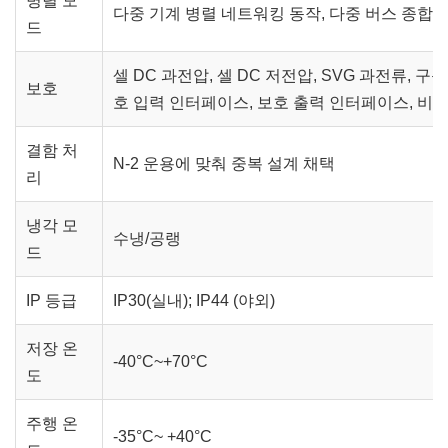
병렬 모
다중 기계 병렬 네트워킹 동작, 다중 버스 종합 보
드
셀 DC 과전압, 셀 DC 저전압, SVG 과전류, 구
보호
호 입력 인터페이스, 보호 출력 인터페이스, 비정
결함 처
N-2 운용에 맞춰 중복 설계 채택
리
냉각 모
수냉/공랭
드
IP 등급
IP30(실내); IP44 (야외)
저장 온
-40°C~+70°C
도
주행 온
-35°C~ +40°C