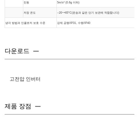
진동
5m/s² (0.6g 이하)
저장 온도
--20~+65
°C
(운송과 같은 단기 보관에 적합합니다)
냉각 방법과 인클로저 보호 수준
강제 공랭/IP31, 수랭/IP40
다운로드
고전압 인버터
제품 장점