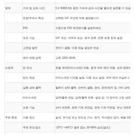
방제
가속 및 감속 시간
0.1~6000.0초 동안 가속과 감속 시간을 별도로 설정할 수 있습니
전압/주파수 특성
선택된 V/F 곡선에 의해 결정됩니다
PID
수동으로 PID 매개변수를 설정하세요
보조 기능
V/F 곡선, 저주파 보상, 정격 전류, 전류 보호 한계 설정
고전압 절연
전자기 결합, 다중 채널 광섬유 전송
제어 전원 입력
교류 220V 2kVA
도망쳐
런 연산
로컬 제어(터치스크린) 작동, 원격 외부 제어 작동, 상위 컴퓨터 작
빈도 제공
터치스크린 디지털 설정, 다중 속도 설정, 외부 제어 아날로그 신호(
실행 상태 출력
릴레이 상태 출력, 인버터 결함, 경보, 운전/정지 및 기타 상태 표
터치스크린
입력/출력 전압, 입력/출력 전류, 설정 값, 각 장치의 고장 상태, 
보호 기능
모터 과전류, 전체 기계 과전압, 전체 기계 저전압, 유닛 과전류, 유
주변 환경
사용 장소
실내, 부식성 또는 전도성 가스, 먼지, 직사광선 금지, 해발 1000
주변 온도/습도
-10
°C
~+40
°C
/ 결로 없는 20~90% 습도(습도)