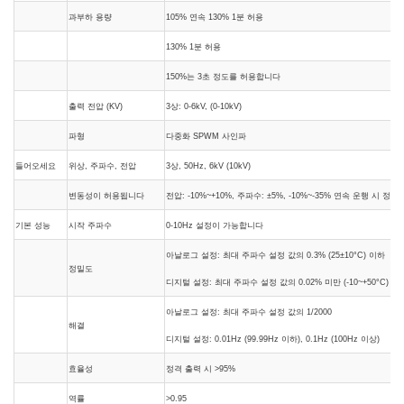
과부하 용량
105% 연속 130% 1분 허용
130% 1분 허용
150%는 3초 정도를 허용합니다
출력 전압 (KV)
3상: 0-6kV, (0-10kV)
파형
다중화 SPWM 사인파
들어오세요
위상, 주파수, 전압
3상, 50Hz, 6kV (10kV)
변동성이 허용됩니다
전압: -10%~+10%, 주파수: ±5%, -10%~-35% 연속 운행 시 정격
기본 성능
시작 주파수
0-10Hz 설정이 가능합니다
아날로그 설정: 최대 주파수 설정 값의 0.3% (25±10°C) 이하
정밀도
디지털 설정: 최대 주파수 설정 값의 0.02% 미만 (-10~+50
°C
)
아날로그 설정: 최대 주파수 설정 값의 1/2000
해결
디지털 설정: 0.01Hz (99.99Hz 이하), 0.1Hz (100Hz 이상)
효율성
정격 출력 시 >95%
역률
>0.95