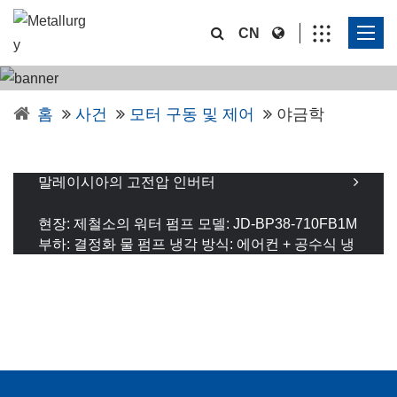
CN
홈
사건
모터 구동 및 제어
야금학
말레이시아의 고전압 인버터
말레이시아의 고전압 인버터
현장: 제철소의 워터 펌프 모델: JD-BP38-710FB1M
부하: 결정화 물 펌프 냉각 방식: 에어컨 + 공수식 냉
각
더 읽기